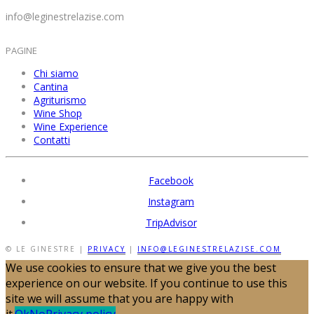
info@leginestrelazise.com
PAGINE
Chi siamo
Cantina
Agriturismo
Wine Shop
Wine Experience
Contatti
Facebook
Instagram
TripAdvisor
© LE GINESTRE |
PRIVACY
|
INFO@LEGINESTRELAZISE.COM
We use cookies to ensure that we give you the best
experience on our website. If you continue to use this
site we will assume that you are happy with