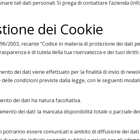
nare tali dati personali. Si prega di contattare l’azienda (
stione dei Cookie
96/2003, recante “Codice in materia di protezione dei dati per
trasparenza e di tutela della tua riservatezza e dei tuoi diritti
mento dei dati viene effettuato per la finalità di invio di new
 e delle condizioni previste dalla legge, con le seguenti modali
ento dei dati ha natura facoltativa.
ento dei dati: la mancata disponibilità totale o parziale dei
ti potranno essere comunicati e ambito di diffusione dei dati. I 
 di seguito indicati: soggetti pubblici e privati per gli adem