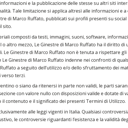
informazioni e la pubblicazione delle stesse su altri siti inte
lità. Tale limitazione si applica altresì alle informazioni e a
tre di Marco Ruffato, pubblicati sui profili presenti su social
 sito.
teriali composti da testi, immagini, suoni, software, informazio
 o altro mezzo, Le Ginestre di Marco Ruffato ha il diritto di 
i. Le Ginestre di Marco Ruffato non è tenuta a rispettare gli o
ne Le Ginestre di Marco Ruffato indenne nei confronti di quals
uffato a seguito dell’utilizzo e/o dello sfruttamento dei mater
i verso terzi.
iventino o siano da ritenersi in parte non validi, le parti sar
la sezione con valore nullo con disposizioni valide e dotate d
il contenuto e il significato dei presenti Termini di Utilizzo.
lusivamente alle leggi vigenti in Italia. Qualsiasi controversi
ivo, le controversie riguardanti l’esistenza e la validità degl