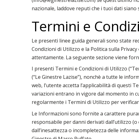
(info@leginestrelazise.com) se quest’ultimo non 
nazionale, laddove reputi che i tuoi dati siano s
Termini e Condiz
Le presenti linee guida generali sono state reda
Condizioni di Utilizzo e la Politica sulla Priva
attentamente. La seguente sezione viene forni
I presenti Termini e Condizioni di Utilizzo (“Ter
(“Le Ginestre Lazise”), nonchè a tutte le informa
web, l’utente accetta l’applicabilità di questi T
variazioni entrano in vigore dal momento in cui 
regolarmente i Termini di Utilizzo per verifica
Le Informazioni sono fornite a carattere pur
responsabile per danni derivati dall’utilizzo (o 
dall’inesattezza o incompletezza delle informa
Ginestre di Marco Ruffato.