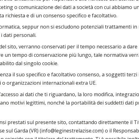
rketing o comunicazione dei dati a società con cui abbiamo un
a richiesta e di un consenso specifico e facoltativo.
informatica, seppur non si escludono potenziali trattamenti in
i dati personali.
m del sito, verranno conservati per il tempo necessario a dare
un tempo di conservazione più lungo, tale normativa verrà r
bilito dal singolo cookie.
senza il suo specifico e facoltativo consenso, a soggetti terzi
i o organizzazioni internazionali extra UE.
l’accesso ai dati che ti riguardano, la loro modifica, integrazi
no motivi legittimi, nonché la portabilità dei suddetti dati 
nsi prestati sul presente sito, contattando direttamente il 
ise sul Garda (VR) (info@leginestrelazise.com) o il Responsa