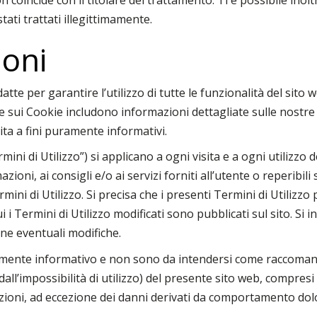
coincide con il titolare del trattamento. Ti è possibile inolt
tati trattati illegittimamente.
ioni
tte per garantire l’utilizzo di tutte le funzionalità del sito 
cy e sui Cookie includono informazioni dettagliate sulle nostre
ta a fini puramente informativi.
mini di Utilizzo”) si applicano a ogni visita e a ogni utilizzo
zioni, ai consigli e/o ai servizi forniti all’utente o reperibili
ermini di Utilizzo. Si precisa che i presenti Termini di Utilizz
i Termini di Utilizzo modificati sono pubblicati sul sito. Si i
rne eventuali modifiche.
amente informativo e non sono da intendersi come raccomand
dall’impossibilità di utilizzo) del presente sito web, compresi 
zioni, ad eccezione dei danni derivati da comportamento dol