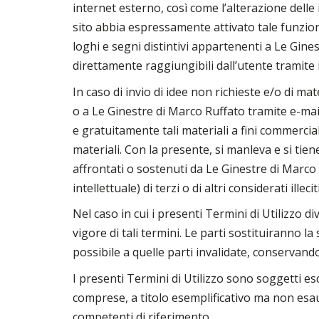
internet esterno, così come l’alterazione delle 
sito abbia espressamente attivato tale funziona
loghi e segni distintivi appartenenti a Le Gines
direttamente raggiungibili dall’utente tramite il
In caso di invio di idee non richieste e/o di ma
o a Le Ginestre di Marco Ruffato tramite e-mail
e gratuitamente tali materiali a fini commercial
materiali. Con la presente, si manleva e si tie
affrontati o sostenuti da Le Ginestre di Marco R
intellettuale) di terzi o di altri considerati illecit
Nel caso in cui i presenti Termini di Utilizzo d
vigore di tali termini. Le parti sostituiranno 
possibile a quelle parti invalidate, conservando 
I presenti Termini di Utilizzo sono soggetti esc
comprese, a titolo esemplificativo ma non esaust
competenti di riferimento.