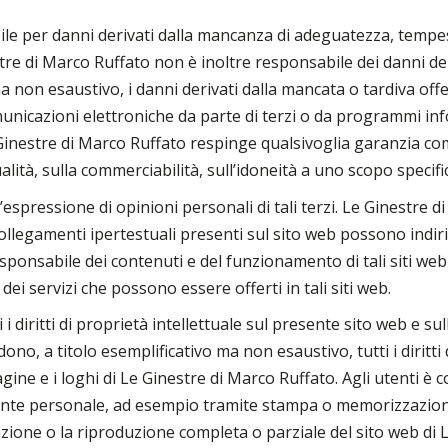
le per danni derivati dalla mancanza di adeguatezza, tempes
re di Marco Ruffato non è inoltre responsabile dei danni deri
ma non esaustivo, i danni derivati dalla mancata o tardiva off
omunicazioni elettroniche da parte di terzi o da programmi inf
e Ginestre di Marco Ruffato respinge qualsivoglia garanzia co
alità, sulla commerciabilità, sull’idoneità a uno scopo specific
l’espressione di opinioni personali di tali terzi. Le Ginestre
collegamenti ipertestuali presenti sul sito web possono indiriz
sponsabile dei contenuti e del funzionamento di tali siti web
dei servizi che possono essere offerti in tali siti web.
i diritti di proprietà intellettuale sul presente sito web e su
no, a titolo esemplificativo ma non esaustivo, tutti i diritti 
gine e i loghi di Le Ginestre di Marco Ruffato. Agli utenti è 
nte personale, ad esempio tramite stampa o memorizzazione. È
ione o la riproduzione completa o parziale del sito web di Le