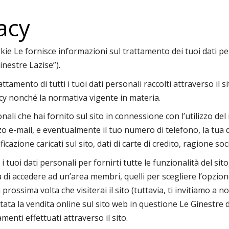
vacy
kie Le fornisce informazioni sul trattamento dei tuoi dati pe
inestre Lazise”).
attamento di tutti i tuoi dati personali raccolti attraverso il 
acy nonché la normativa vigente in materia.
onali che hai fornito sul sito in connessione con l’utilizzo d
o e-mail, e eventualmente il tuo numero di telefono, la tua da
azione caricati sul sito, dati di carte di credito, ragione soci
 i tuoi dati personali per fornirti tutte le funzionalità del s
tta di accedere ad un’area membri, quelli per scegliere l’opzi
 prossima volta che visiterai il sito (tuttavia, ti invitiamo a n
tata la vendita online sul sito web in questione Le Ginestre d
amenti effettuati attraverso il sito.