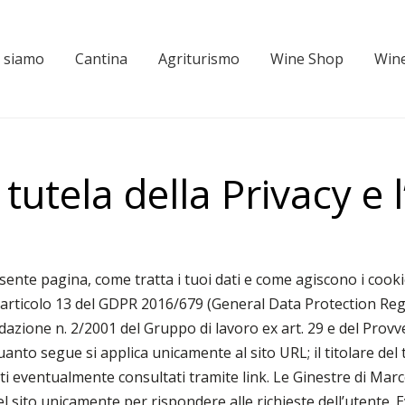
i siamo
Cantina
Agriturismo
Wine Shop
Wine
tutela della Privacy e l’
esente pagina, come tratta i tuoi dati e come agiscono i cooki
ell’articolo 13 del GDPR 2016/679 (General Data Protection R
dazione n. 2/2001 del Gruppo di lavoro ex art. 29 e del Prov
uanto segue si applica unicamente al sito URL; il titolare del
i siti eventualmente consultati tramite link. Le Ginestre di Marc
to unicamente per rispondere alle richieste dell’utente. Event