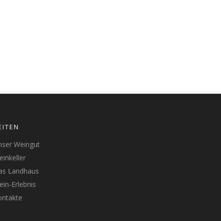
EITEN
nser Weingut
inkeller
as Landhaus
in-Erlebnis
ontakte