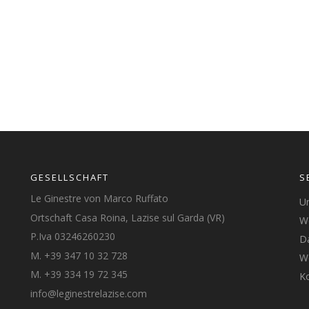
GESELLSCHAFT
S
Le Ginestre von Marco Ruffato
U
Ortschaft Casa Roina, Lazise sul Garda (VR)
We
P.Iva 03246260230
D
M. +39 347 10 32 728
We
M. +39 334 19 72 345
K
info@leginestrelazise.com